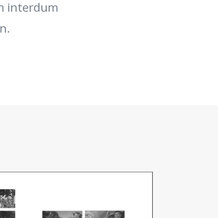
um interdum
in.