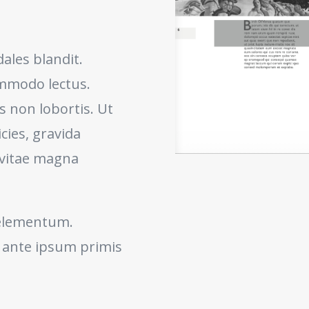
ales blandit.
ommodo lectus.
 non lobortis. Ut
ricies, gravida
d vitae magna
 elementum.
 ante ipsum primis